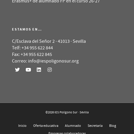
Erasmus+ de alumnado FP en el curso 26-27
ESTAMOS EN…
C/Esclava del Señor 2 · 41013 · Sevilla
Telf: +34 955 622 844
Fax: +34 955 622 845
Correo: info@iespoligonosur.org
©2026 IES Polígono Sur · Sevilla
Inicio
Oferta educativa
Alumnado
Secretaría
Blog
Empresas colaboradoras