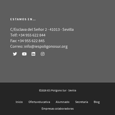
ESTAMOS EN…
C/Esclava del Señor 2 · 41013 · Sevilla
Telf: +34 955 622 844
Fax: +34 955 622 845
Correo: info@iespoligonosur.org
©2026 IES Polígono Sur · Sevilla
Inicio
Oferta educativa
Alumnado
Secretaría
Blog
Empresas colaboradoras