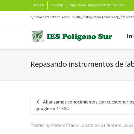
Acceder
Suscribir
Sugerencias, Quejas y/o Reclamaciones
C/Esclava del Señor 2 · 41013 · Sevilla // info@iespoligonosur.org // 955 622 
In
Repasando instrumentos de lab
Afianzamos conocimientos con cuestionarios
google en 4º ESO
Posted by
Miriam Prado Lobato
on
21 febrero, 2022