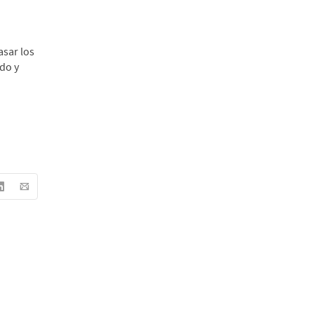
sar los
do y