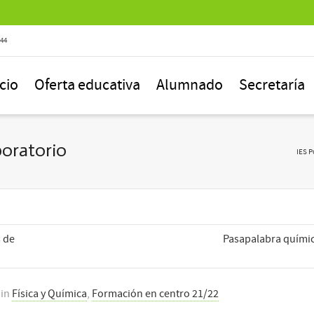
844
icio
Oferta educativa
Alumnado
Secretaría
oratorio
IES P
 de
Pasapalabra quími
in
Física y Química
,
Formación en centro 21/22