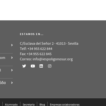
ESTAMOS EN…
C/Esclava del Señor 2 · 41013 · Sevilla
Telf: +34 955 622 844
Fax: +34 955 622 845
room
Correo: info@iespoligonosur.org
l
άδα
Alumnado
Secretaría
Blog
Empresas colaboradoras