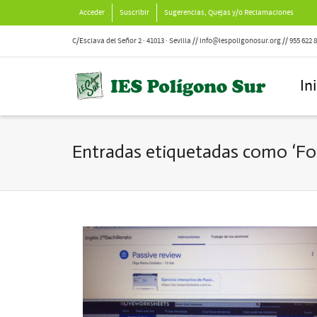
Acceder
Suscribir
Sugerencias, Quejas y/o Reclamaciones
C/Esclava del Señor 2 · 41013 · Sevilla // info@iespoligonosur.org // 955 622 
In
Entradas etiquetadas como ‘Fo