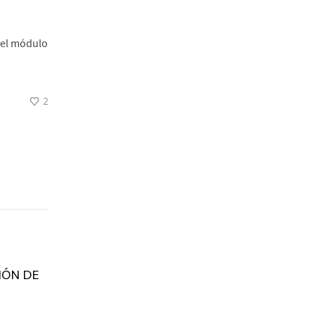
 del módulo
2
IÓN DE