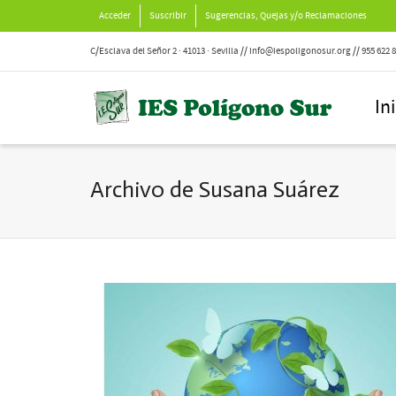
Acceder
Suscribir
Sugerencias, Quejas y/o Reclamaciones
C/Esclava del Señor 2 · 41013 · Sevilla // info@iespoligonosur.org // 955 622 
In
Archivo de Susana Suárez