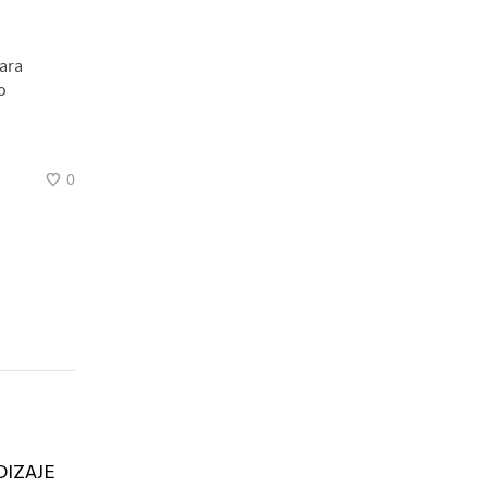
ara
o
0
IZAJE