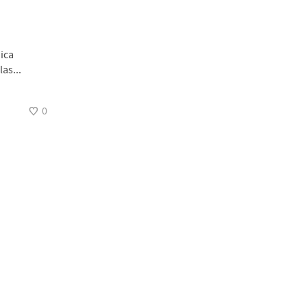
ica
as...
0