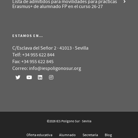
Lista de admitidos para movilidades para prácticas
Erasmus+ de alumnado FP en el curso 26-27
ESTAMOS EN…
C/Esclava del Señor 2 · 41013 · Sevilla
Telf: +34 955 622 844
Fax: +34 955 622 845
Correo: info@iespoligonosur.org
©2026 IES Polígono Sur · Sevilla
Oferta educativa
Alumnado
Secretaría
Blog