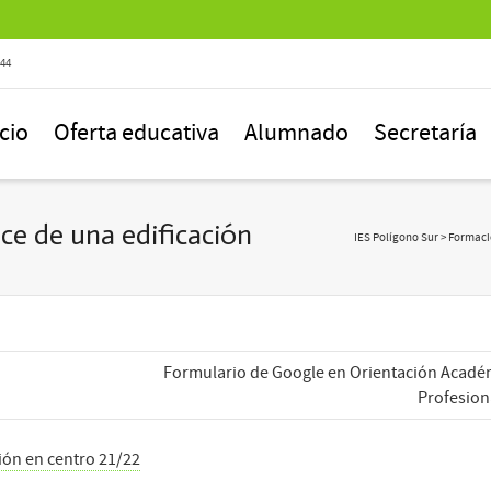
844
icio
Oferta educativa
Alumnado
Secretaría
ce de una edificación
IES Polígono Sur
>
Formació
Formulario de Google en Orientación Acadé
Profesion
ón en centro 21/22