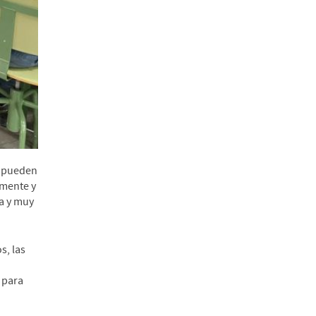
e pueden
amente y
va y muy
s, las
 para