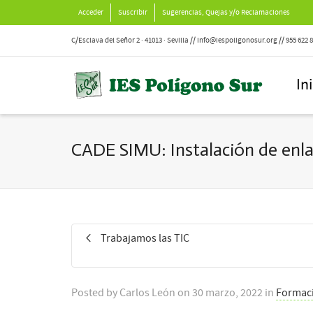
Acceder
Suscribir
Sugerencias, Quejas y/o Reclamaciones
C/Esclava del Señor 2 · 41013 · Sevilla // info@iespoligonosur.org // 955 622 
In
CADE SIMU: Instalación de enla
Trabajamos las TIC
Posted by
Carlos León
on
30 marzo, 2022
in
Formaci