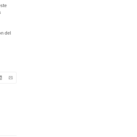
este
s
ón del