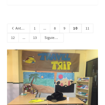
10
Anterior
1
...
8
9
11
12
...
13
Siguiente