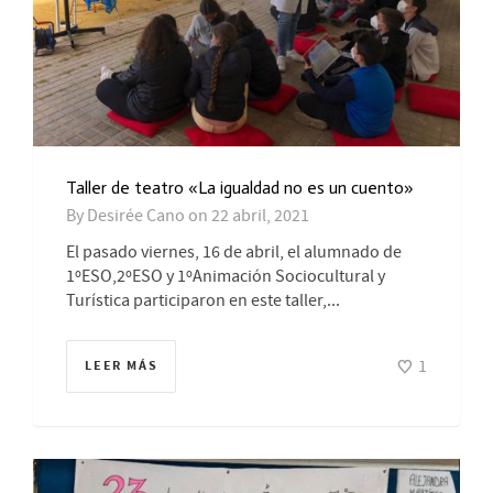
Taller de teatro «La igualdad no es un cuento»
By
Desirée Cano
on
22 abril, 2021
El pasado viernes, 16 de abril, el alumnado de
1ºESO,2ºESO y 1ºAnimación Sociocultural y
Turística participaron en este taller,...
1
LEER MÁS