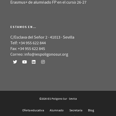
Erasmus+ de alumnado FP en el curso 26-27
ESTAMOS EN…
C/Esclava del Señor 2 · 41013 · Sevilla
Telf: +34 955 622 844
Fax: +34 955 622 845
Correo: info@iespoligonosur.org
©2026 IES Polígono Sur · Sevilla
Oferta educativa
Alumnado
Secretaría
Blog