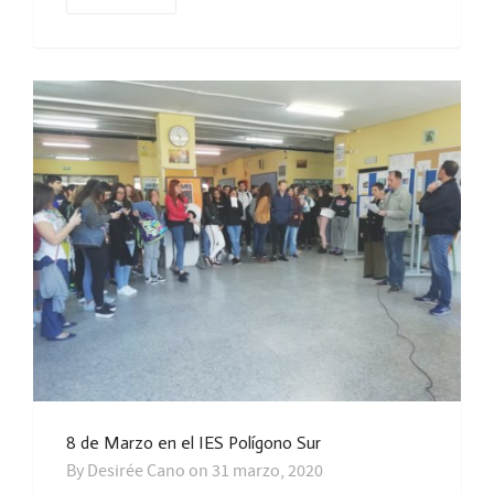
8 de Marzo en el IES Polígono Sur
By
Desirée Cano
on
31 marzo, 2020