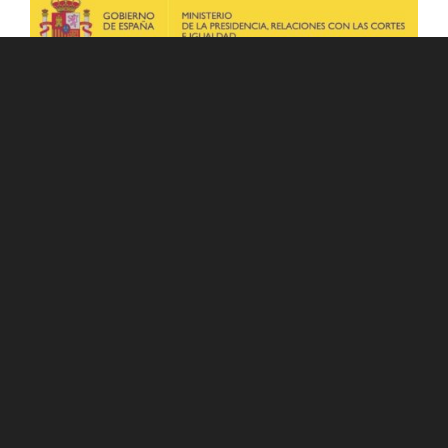
Día Internacional de la Mujer y la Niña en la
Ciencia
By
Desirée Cano
on
10 febrero, 2020
En este post os contamos las actividades
organizadas en nuestro centro desde el Plan de
Lectura y Biblioteca y...
0
LEER MÁS