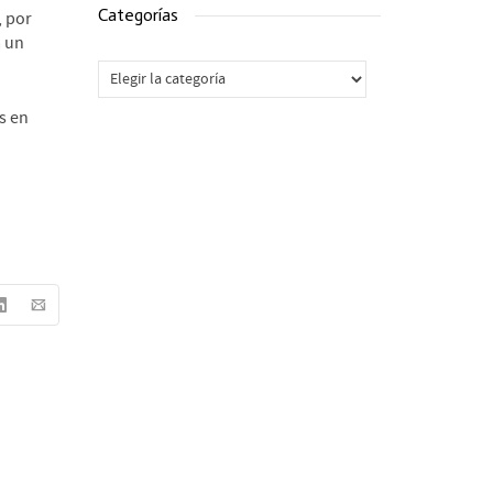
Categorías
, por
a un
Categorías
s en