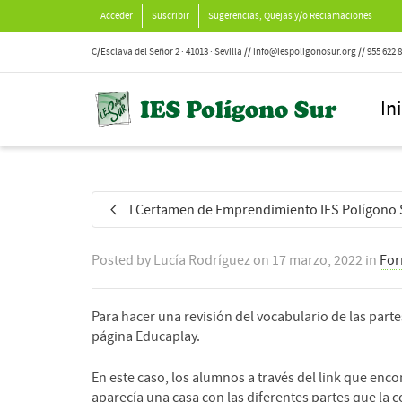
Acceder
Suscribir
Sugerencias, Quejas y/o Reclamaciones
C/Esclava del Señor 2 · 41013 · Sevilla // info@iespoligonosur.org // 955 622 
In
I Certamen de Emprendimiento IES Polígono 
Posted by
Lucía Rodríguez
on
17 marzo, 2022
in
For
Para hacer una revisión del vocabulario de las parte
página Educaplay.
En este caso, los alumnos a través del link que enco
aparecía una casa con las diferentes partes que la 