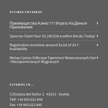
ÚLTIMAS ENTRADAS
Преимущества Азино 777 Играть На Деньги
Приложения
Spinrise Claim Your $5,100 Extra within the Au Today!
Registration Incentive around $a lot of 24 7
Availability
Ninlay Casino Odkrywa Tajemnice Nowoczesnych Gier
i Niezapomnianych Wygranych
ESTAMOS EN…
C/Esclava del Señor 2 · 41013 · Sevilla
Telf: +34 955 622 844
Fax: +34 955 622 845