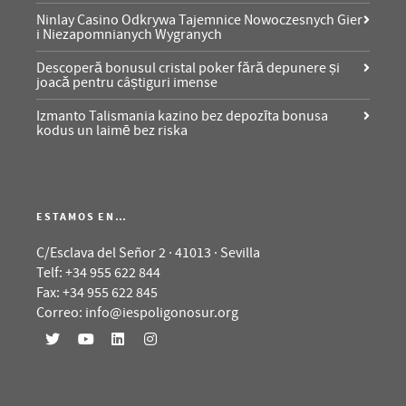
Ninlay Casino Odkrywa Tajemnice Nowoczesnych Gier
i Niezapomnianych Wygranych
Descoperă bonusul cristal poker fără depunere și
joacă pentru câștiguri imense
Izmanto Talismania kazino bez depozīta bonusa
kodus un laimē bez riska
ESTAMOS EN…
C/Esclava del Señor 2 · 41013 · Sevilla
Telf: +34 955 622 844
Fax: +34 955 622 845
Correo: info@iespoligonosur.org