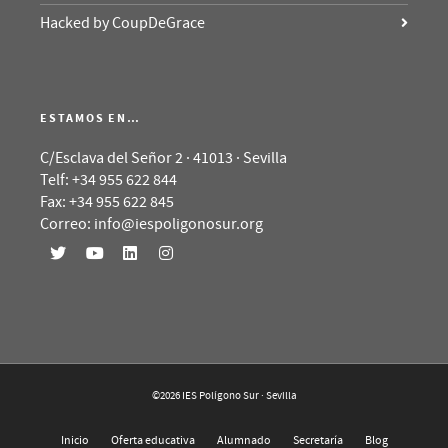
Hacked by CoupDeGrace
ESTAMOS EN…
C/Esclava del Señor 2 · 41013 · Sevilla
Telf: +34 955 622 844
Fax: +34 955 622 845
Correo: info@iespoligonosur.org
©2026 IES Polígono Sur · Sevilla
Inicio
Oferta educativa
Alumnado
Secretaría
Blog