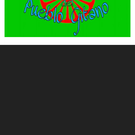
Día del pueblo gitano
By
Patricia Terino
on
15 abril, 2024
Este año, para celebrar el día del pueblo gitano,
nuestro centro ha preparado una serie de
actividades entre las...
0
LEER MÁS