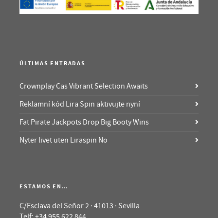
ÚLTIMAS ENTRADAS
Crownplay Cas Vibrant Selection Awaits
Reklamní kód Lira Spin aktivujte nyní
Fat Pirate Jackpots Drop Big Booty Wins
Nyter livet uten Liraspin No
ESTAMOS EN…
C/Esclava del Señor 2 · 41013 · Sevilla
Telf: +34 955 622 844