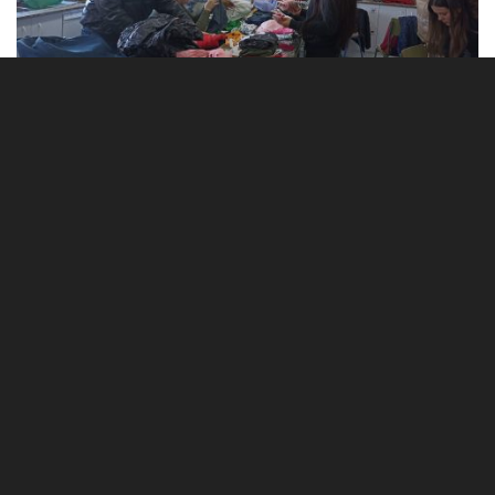
ApS Ropero Solidario
By
Irache Les López
on
29 marzo, 2023
Anuncio Ropero Solidario APSD Durante dos
semanas en el mes de febrero hemos estado
trabajando los contenidos del módulo...
0
LEER MÁS