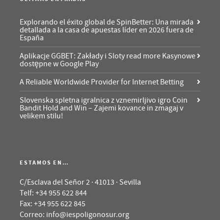
Explorando el éxito global de SpinBetter: Una mirada
detallada a la casa de apuestas líder en 2026 fuera de
España
Aplikacje GGBET: Zakłady i Sloty read more Kasynowe
dostępne w Google Play
A Reliable Worldwide Provider for Internet Betting
Slovenska spletna igralnica z vznemirljivo igro Coin
Bandit Hold and Win – Zajemi kovance in zmagaj v
velikem stilu!
ESTAMOS EN…
C/Esclava del Señor 2 · 41013 · Sevilla
Telf: +34 955 622 844
Fax: +34 955 622 845
Correo: info@iespoligonosur.org