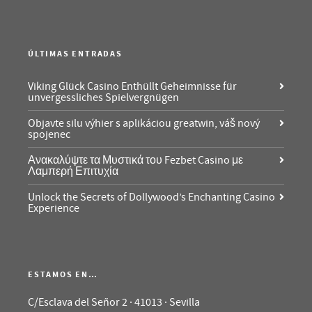
ÚLTIMAS ENTRADAS
Viking Glück Casino Enthüllt Geheimnisse für
unvergessliches Spielvergnügen
Objavte silu výhier s aplikáciou greatwin, váš nový
spojenec
Ανακαλύψτε τα Μυστικά του Fezbet Casino με
Λαμπερή Επιτυχία
Unlock the Secrets of Dollywood’s Enchanting Casino
Experience
ESTAMOS EN…
C/Esclava del Señor 2 · 41013 · Sevilla