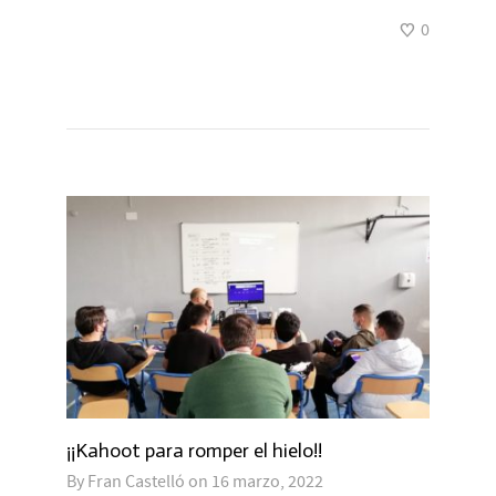
0
¡¡Kahoot para romper el hielo!!
By
Fran Castelló
on
16 marzo, 2022