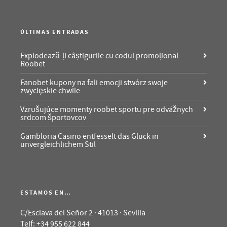
ÚLTIMAS ENTRADAS
Explodează-ți câștigurile cu codul promoțional
Roobet
Fanobet kupony na fali emocji stwórz swoje
zwycięskie chwile
Vzrušujúce momenty roobet sportu pre odvážnych
srdcom športovcov
Gambloria Casino entfesselt das Glück in
unvergleichlichem Stil
ESTAMOS EN…
C/Esclava del Señor 2 · 41013 · Sevilla
Telf: +34 955 622 844